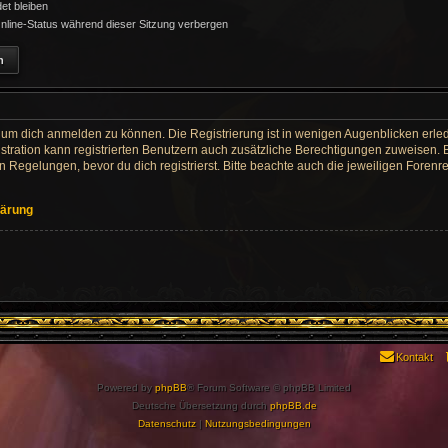
t bleiben
line-Status während dieser Sitzung verbergen
 um dich anmelden zu können. Die Registrierung ist in wenigen Augenblicken erledi
tration kann registrierten Benutzern auch zusätzliche Berechtigungen zuweisen. 
egelungen, bevor du dich registrierst. Bitte beachte auch die jeweiligen Forenr
lärung
Kontakt
Powered by
phpBB
® Forum Software © phpBB Limited
Deutsche Übersetzung durch
phpBB.de
Datenschutz
|
Nutzungsbedingungen