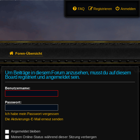
FAQ
Registrieren
Anmelden
Foren-Übersicht
Um Beiträge in diesem Forum anzusehen, musst du auf diesem
Board registriert und angemeldet sein.
Benutzername:
Passwort:
Ich habe mein Passwort vergessen
Die Aktivierungs-E-Mail erneut senden
Angemeldet bleiben
Meinen Online-Status während dieser Sitzung verbergen