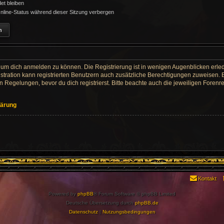
t bleiben
line-Status während dieser Sitzung verbergen
 um dich anmelden zu können. Die Registrierung ist in wenigen Augenblicken erledi
tration kann registrierten Benutzern auch zusätzliche Berechtigungen zuweisen. 
egelungen, bevor du dich registrierst. Bitte beachte auch die jeweiligen Forenr
lärung
Kontakt
Powered by
phpBB
® Forum Software © phpBB Limited
Deutsche Übersetzung durch
phpBB.de
Datenschutz
|
Nutzungsbedingungen