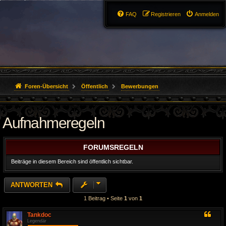
FAQ
Registrieren
Anmelden
Foren-Übersicht
Öffentlich
Bewerbungen
Aufnahmeregeln
FORUMSREGELN
Beiträge in diesem Bereich sind öffentlich sichtbar.
ANTWORTEN
1 Beitrag • Seite
1
von
1
Tankdoc
Legendär