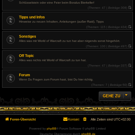
s
i
Schlüsselstein oder eine Feier beim Boralus Bierkeller!
t
t
e
(
Themen:
47 |
Beiträge:
308)
r
r
N
a
B
e
g
Tipps und Infos
e
u
i
e
Hinweise zu neuen Inhalten, Anleitungen (außer Raid), Tipps
t
s
(
Themen:
115 |
Beiträge:
434)
r
t
N
a
e
e
g
r
Sonstiges
u
B
e
e
Alles was mit World of Warcraft zu tun hat aber nirgends sonst hingehört.
s
i
(
Themen:
100 |
Beiträge:
497)
t
t
N
e
r
e
r
a
Off Topic
u
B
g
e
e
Alles was nichts mit World of Warcraft zu tun hat.
s
i
(
Themen:
47 |
Beiträge:
337)
t
t
N
e
r
e
r
a
Forum
u
B
g
e
e
Wenn Du Fragen zum Forum hast, bist Du hier richtig.
s
i
(
Themen:
7 |
Beiträge:
50)
t
t
N
e
r
e
r
a
u
B
GEHE ZU
g
e
e
s
i
t
t
e
r
r
a
B
g
e
Foren-Übersicht
Kontakt
Alle Zeiten sind
UTC+02:00
i
t
r
Powered by
phpBB
® Forum Software © phpBB Limited
a
Deutsche Übersetzung durch
phpBB.de
g