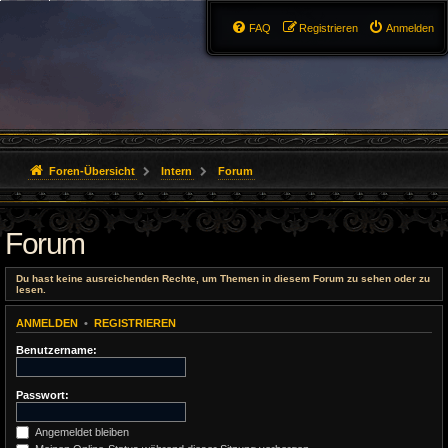
FAQ
Registrieren
Anmelden
Foren-Übersicht
Intern
Forum
Forum
Du hast keine ausreichenden Rechte, um Themen in diesem Forum zu sehen oder zu
lesen.
ANMELDEN
•
REGISTRIEREN
Benutzername:
Passwort:
Angemeldet bleiben