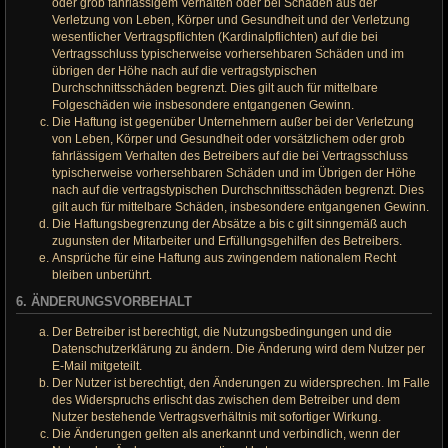
oder grob fahrlässigem Verhalten oder bei Schäden aus der
Verletzung von Leben, Körper und Gesundheit und der Verletzung
wesentlicher Vertragspflichten (Kardinalpflichten) auf die bei
Vertragsschluss typischerweise vorhersehbaren Schäden und im
übrigen der Höhe nach auf die vertragstypischen
Durchschnittsschäden begrenzt. Dies gilt auch für mittelbare
Folgeschäden wie insbesondere entgangenen Gewinn.
Die Haftung ist gegenüber Unternehmern außer bei der Verletzung
von Leben, Körper und Gesundheit oder vorsätzlichem oder grob
fahrlässigem Verhalten des Betreibers auf die bei Vertragsschluss
typischerweise vorhersehbaren Schäden und im Übrigen der Höhe
nach auf die vertragstypischen Durchschnittsschäden begrenzt. Dies
gilt auch für mittelbare Schäden, insbesondere entgangenen Gewinn.
Die Haftungsbegrenzung der Absätze a bis c gilt sinngemäß auch
zugunsten der Mitarbeiter und Erfüllungsgehilfen des Betreibers.
Ansprüche für eine Haftung aus zwingendem nationalem Recht
bleiben unberührt.
6. ÄNDERUNGSVORBEHALT
Der Betreiber ist berechtigt, die Nutzungsbedingungen und die
Datenschutzerklärung zu ändern. Die Änderung wird dem Nutzer per
E-Mail mitgeteilt.
Der Nutzer ist berechtigt, den Änderungen zu widersprechen. Im Falle
des Widerspruchs erlischt das zwischen dem Betreiber und dem
Nutzer bestehende Vertragsverhältnis mit sofortiger Wirkung.
Die Änderungen gelten als anerkannt und verbindlich, wenn der