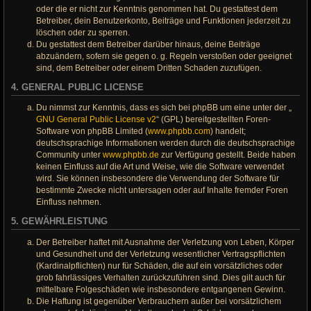
oder die er nicht zur Kenntnis genommen hat. Du gestattest dem
Betreiber, dein Benutzerkonto, Beiträge und Funktionen jederzeit zu
löschen oder zu sperren.
Du gestattest dem Betreiber darüber hinaus, deine Beiträge
abzuändern, sofern sie gegen o. g. Regeln verstoßen oder geeignet
sind, dem Betreiber oder einem Dritten Schaden zuzufügen.
4. GENERAL PUBLIC LICENSE
Du nimmst zur Kenntnis, dass es sich bei phpBB um eine unter der „
GNU General Public License v2
“ (GPL) bereitgestellten Foren-
Software von phpBB Limited (
www.phpbb.com
) handelt;
deutschsprachige Informationen werden durch die deutschsprachige
Community unter
www.phpbb.de
zur Verfügung gestellt. Beide haben
keinen Einfluss auf die Art und Weise, wie die Software verwendet
wird. Sie können insbesondere die Verwendung der Software für
bestimmte Zwecke nicht untersagen oder auf Inhalte fremder Foren
Einfluss nehmen.
5. GEWÄHRLEISTUNG
Der Betreiber haftet mit Ausnahme der Verletzung von Leben, Körper
und Gesundheit und der Verletzung wesentlicher Vertragspflichten
(Kardinalpflichten) nur für Schäden, die auf ein vorsätzliches oder
grob fahrlässiges Verhalten zurückzuführen sind. Dies gilt auch für
mittelbare Folgeschäden wie insbesondere entgangenen Gewinn.
Die Haftung ist gegenüber Verbrauchern außer bei vorsätzlichem