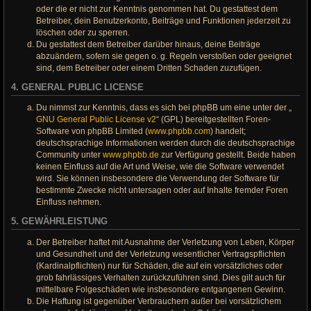
oder die er nicht zur Kenntnis genommen hat. Du gestattest dem
Betreiber, dein Benutzerkonto, Beiträge und Funktionen jederzeit zu
löschen oder zu sperren.
Du gestattest dem Betreiber darüber hinaus, deine Beiträge
abzuändern, sofern sie gegen o. g. Regeln verstoßen oder geeignet
sind, dem Betreiber oder einem Dritten Schaden zuzufügen.
4. GENERAL PUBLIC LICENSE
Du nimmst zur Kenntnis, dass es sich bei phpBB um eine unter der „
GNU General Public License v2
“ (GPL) bereitgestellten Foren-
Software von phpBB Limited (
www.phpbb.com
) handelt;
deutschsprachige Informationen werden durch die deutschsprachige
Community unter
www.phpbb.de
zur Verfügung gestellt. Beide haben
keinen Einfluss auf die Art und Weise, wie die Software verwendet
wird. Sie können insbesondere die Verwendung der Software für
bestimmte Zwecke nicht untersagen oder auf Inhalte fremder Foren
Einfluss nehmen.
5. GEWÄHRLEISTUNG
Der Betreiber haftet mit Ausnahme der Verletzung von Leben, Körper
und Gesundheit und der Verletzung wesentlicher Vertragspflichten
(Kardinalpflichten) nur für Schäden, die auf ein vorsätzliches oder
grob fahrlässiges Verhalten zurückzuführen sind. Dies gilt auch für
mittelbare Folgeschäden wie insbesondere entgangenen Gewinn.
Die Haftung ist gegenüber Verbrauchern außer bei vorsätzlichem