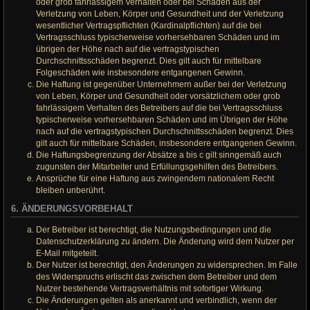
oder grob fahrlässigem Verhalten oder bei Schäden aus der
Verletzung von Leben, Körper und Gesundheit und der Verletzung
wesentlicher Vertragspflichten (Kardinalpflichten) auf die bei
Vertragsschluss typischerweise vorhersehbaren Schäden und im
übrigen der Höhe nach auf die vertragstypischen
Durchschnittsschäden begrenzt. Dies gilt auch für mittelbare
Folgeschäden wie insbesondere entgangenen Gewinn.
Die Haftung ist gegenüber Unternehmern außer bei der Verletzung
von Leben, Körper und Gesundheit oder vorsätzlichem oder grob
fahrlässigem Verhalten des Betreibers auf die bei Vertragsschluss
typischerweise vorhersehbaren Schäden und im Übrigen der Höhe
nach auf die vertragstypischen Durchschnittsschäden begrenzt. Dies
gilt auch für mittelbare Schäden, insbesondere entgangenen Gewinn.
Die Haftungsbegrenzung der Absätze a bis c gilt sinngemäß auch
zugunsten der Mitarbeiter und Erfüllungsgehilfen des Betreibers.
Ansprüche für eine Haftung aus zwingendem nationalem Recht
bleiben unberührt.
6. ÄNDERUNGSVORBEHALT
Der Betreiber ist berechtigt, die Nutzungsbedingungen und die
Datenschutzerklärung zu ändern. Die Änderung wird dem Nutzer per
E-Mail mitgeteilt.
Der Nutzer ist berechtigt, den Änderungen zu widersprechen. Im Falle
des Widerspruchs erlischt das zwischen dem Betreiber und dem
Nutzer bestehende Vertragsverhältnis mit sofortiger Wirkung.
Die Änderungen gelten als anerkannt und verbindlich, wenn der