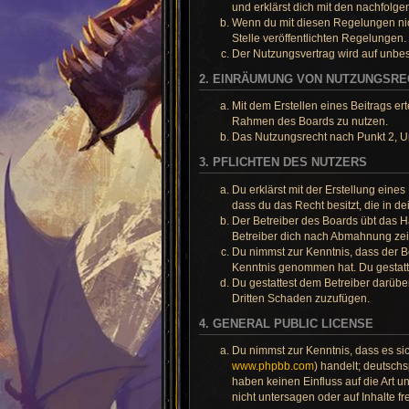
und erklärst dich mit den nachfol
Wenn du mit diesen Regelungen nicht
Stelle veröffentlichten Regelungen.
Der Nutzungsvertrag wird auf unbes
2. EINRÄUMUNG VON NUTZUNGSR
Mit dem Erstellen eines Beitrags er
Rahmen des Boards zu nutzen.
Das Nutzungsrecht nach Punkt 2, U
3. PFLICHTEN DES NUTZERS
Du erklärst mit der Erstellung eines
dass du das Recht besitzt, die in 
Der Betreiber des Boards übt das 
Betreiber dich nach Abmahnung zeit
Du nimmst zur Kenntnis, dass der Bet
Kenntnis genommen hat. Du gestatte
Du gestattest dem Betreiber darübe
Dritten Schaden zuzufügen.
4. GENERAL PUBLIC LICENSE
Du nimmst zur Kenntnis, dass es si
www.phpbb.com
) handelt; deutsc
haben keinen Einfluss auf die Art 
nicht untersagen oder auf Inhalte 