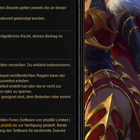
des Boards gelten jeweils die an dieser
ederzeit gekündigt werden.
ntgeltliches Recht, deinen Beitrag im
Sitten verstoßen. Du erklärst insbesondere,
oard veröffentlichten Regeln kann der
sverbot erteilen.
st erstellt hat oder die er nicht zur
en oder zu sperren.
r geeignet sind, dem Betreiber oder einem
ellten Foren-Software von phpBB Limited (
.phpbb.de
zur Verfügung gestellt. Beide
ung der Software für bestimmte Zwecke