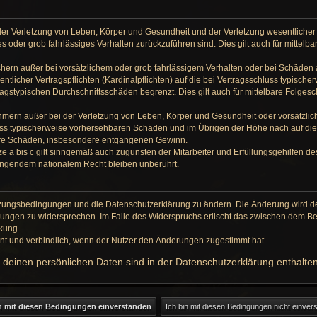
er Verletzung von Leben, Körper und Gesundheit und der Verletzung wesentlicher V
hes oder grob fahrlässiges Verhalten zurückzuführen sind. Dies gilt auch für mitte
hern außer bei vorsätzlichem oder grob fahrlässigem Verhalten oder bei Schäden
ntlicher Vertragspflichten (Kardinalpflichten) auf die bei Vertragsschluss typisc
ragstypischen Durchschnittsschäden begrenzt. Dies gilt auch für mittelbare Folg
hmern außer bei der Verletzung von Leben, Körper und Gesundheit oder vorsätzlic
luss typischerweise vorhersehbaren Schäden und im Übrigen der Höhe nach auf di
lbare Schäden, insbesondere entgangenen Gewinn.
 a bis c gilt sinngemäß auch zugunsten der Mitarbeiter und Erfüllungsgehilfen des
ingendem nationalem Recht bleiben unberührt.
Nutzungsbedingungen und die Datenschutzerklärung zu ändern. Die Änderung wird dem
erungen zu widersprechen. Im Falle des Widerspruchs erlischt das zwischen dem 
rkung.
nt und verbindlich, wenn der Nutzer den Änderungen zugestimmt hat.
deinen persönlichen Daten sind in der Datenschutzerklärung enthalten