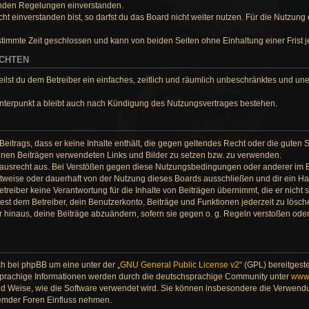
genden Regelungen einverstanden.
 einverstanden bist, so darfst du das Board nicht weiter nutzen. Für die Nutzung 
timmte Zeit geschlossen und kann von beiden Seiten ohne Einhaltung einer Frist j
ECHTEN
teilst du dem Betreiber ein einfaches, zeitlich und räumlich unbeschränktes und une
nterpunkt a bleibt auch nach Kündigung des Nutzungsvertrages bestehen.
 Beitrags, dass er keine Inhalte enthält, die gegen geltendes Recht oder die guten 
deinen Beiträgen verwendeten Links und Bilder zu setzen bzw. zu verwenden.
Hausrecht aus. Bei Verstößen gegen diese Nutzungsbedingungen oder anderer im B
weise oder dauerhaft von der Nutzung dieses Boards ausschließen und dir ein Hau
reiber keine Verantwortung für die Inhalte von Beiträgen übernimmt, die er nicht selb
st dem Betreiber, dein Benutzerkonto, Beiträge und Funktionen jederzeit zu lösch
r hinaus, deine Beiträge abzuändern, sofern sie gegen o. g. Regeln verstoßen ode
ch bei phpBB um eine unter der „
GNU General Public License v2
“ (GPL) bereitgest
hsprachige Informationen werden durch die deutschsprachige Community unter
www
und Weise, wie die Software verwendet wird. Sie können insbesondere die Verwend
fremder Foren Einfluss nehmen.