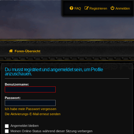
FAQ
Registrieren
Anmelden
Foren-Übersicht
Du musst registriert und angemeldet sein, um Profile
anzuschauen.
Benutzername:
Passwort:
Ich habe mein Passwort vergessen
Die Aktivierungs-E-Mail erneut senden
Angemeldet bleiben
Meinen Online-Status während dieser Sitzung verbergen