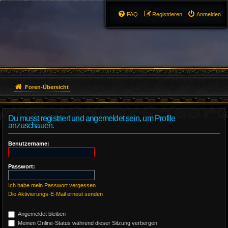
FAQ
Registrieren
Anmelden
Foren-Übersicht
Du musst registriert und angemeldet sein, um Profile
anzuschauen.
Benutzername:
Passwort:
Ich habe mein Passwort vergessen
Die Aktivierungs-E-Mail erneut senden
Angemeldet bleiben
Meinen Online-Status während dieser Sitzung verbergen