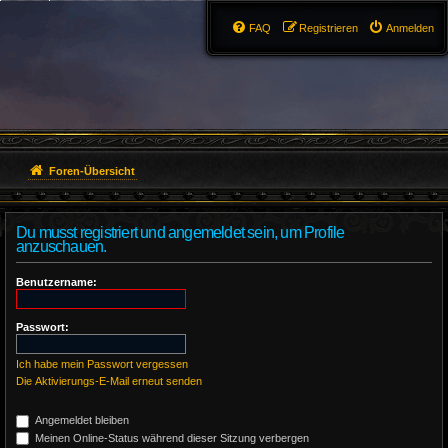
FAQ
Registrieren
Anmelden
Foren-Übersicht
Du musst registriert und angemeldet sein, um Profile
anzuschauen.
Benutzername:
Passwort:
Ich habe mein Passwort vergessen
Die Aktivierungs-E-Mail erneut senden
Angemeldet bleiben
Meinen Online-Status während dieser Sitzung verbergen