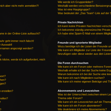
Wie werde ich Gruppenleiter?
n mich aber nicht mehr anmelden?!
Weshalb werden verschiedene Benutzergrupp
Was ist eine Hauptgruppe?
Was bedeutet der „Das Team“-Link auf der S
Private Nachrichten
Ich kann keine Privaten Nachrichten versch
Ich bekomme ständig unerwünschte Private
me in der Online-Liste auftaucht?
Ich habe eine Spam-E-Mail von einem Mitgli
enuhr geht immer noch falsch!
Freunde und ignorierte Mitglieder
r Auswahl!
Wozu benötige ich die Listen der Freunde und
tzernamen angezeigt werden?
Wie kann ich Mitglieder zur Liste der Freunde
hinzufügen oder diese wieder aus den Liste
?
k klicke, werde ich aufgefordert, mich
Die Foren durchsuchen
Wie kann ich ein Forum oder mehrere Fore
Weshalb erhalte ich bei der Suche keine Er
Warum bekomme ich bei der Suche eine leer
wort?
Wie kann ich nach Mitgliedern suchen?
chen?
Wie kann ich meine eigenen Beiträge und T
ügen?
Abonnements und Lesezeichen
 erstellen?
Was ist der Unterschied zwischen einem Le
Thema oder Forum?
reifen?
Wie kann ich ein Lesezeichen auf ein Them
?
Wie kann ich ein Forum abonnieren?
Wie deaktiviere ich meine Abonnements?
?