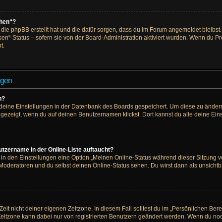
chen“?
, die phpBB erstellt hat und die dafür sorgen, dass du im Forum angemeldet bleib
en“-Status – sofern sie von der Board-Administration aktiviert wurden. Wenn du P
t.
ngen
n?
e deine Einstellungen in der Datenbank des Boards gespeichert. Um diese zu ändern
ngezeigt, wenn du auf deinen Benutzernamen klickst. Dort kannst du alle deine Ein
tzername in der Online-Liste auftaucht?
u in den Einstellungen eine Option „Meinen Online-Status während dieser Sitzung 
 Moderatoren und du selbst deinen Online-Status sehen. Du wirst dann als unsichtb
eit nicht deiner eigenen Zeitzone. In diesem Fall solltest du im „Persönlichen Ber
e Zeitzone kann dabei nur von registrierten Benutzern geändert werden. Wenn du noch ni