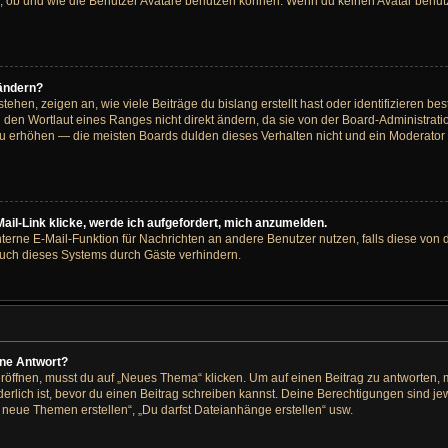
 ob und wie die Benutzer Avatare benutzen können. Wenn du keinen Avatar benutze
 ändern?
hen, zeigen an, wie viele Beiträge du bislang erstellt hast oder identifizieren 
den Wortlaut eines Ranges nicht direkt ändern, da sie von der Board-Administratio
u erhöhen — die meisten Boards dulden dieses Verhalten nicht und ein Moderator 
ail-Link klicke, werde ich aufgefordert, mich anzumelden.
interne E-Mail-Funktion für Nachrichten an andere Benutzer nutzen, falls diese von 
ch dieses Systems durch Gäste verhindern.
ine Antwort?
ffnen, musst du auf „Neues Thema“ klicken. Um auf einen Beitrag zu antworten, mu
rderlich ist, bevor du einen Beitrag schreiben kannst. Deine Berechtigungen sind j
st neue Themen erstellen“, „Du darfst Dateianhänge erstellen“ usw.