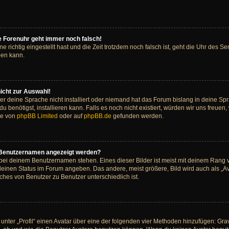
die Forenuhr geht immer noch falsch!
ne richtig eingestellt hast und die Zeit trotzdem noch falsch ist, geht die Uhr des Se
ben kann.
icht zur Auswahl!
er deine Sprache nicht installiert oder niemand hat das Forum bislang in deine Spr
du benötigst, installieren kann. Falls es noch nicht existiert, würden wir uns freue
te von
phpBB Limited
oder auf
phpBB.de
gefunden werden.
m Benutzernamen angezeigt werden?
 bei deinem Benutzernamen stehen. Eines dieser Bilder ist meist mit deinem Rang v
deinen Status im Forum angeben. Das andere, meist größere, Bild wird auch als „Ava
ches von Benutzer zu Benutzer unterschiedlich ist.
unter „Profil“ einen Avatar über eine der folgenden vier Methoden hinzufügen: Gr