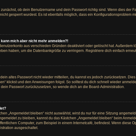
e zunächst, ob dein Benutzername und dein Passwort richtig sind. Wenn dies der Fa
icht gesperrt wurdest. Es ist ebenfalls möglich, dass ein Konfigurationsproblem mi
rt, kann mich aber nicht mehr anmelden?!
 Benutzerkonto aus verschieden Gründen deaktiviert oder gelöscht hat. Außerdem 
rieben haben, um die Datenbankgröße zu verringern. Registriere dich einfach erneut
r dein altes Passwort nicht wieder mitteilen, du kannst es jedoch zurücksetzen. Di
en“ klickst und den Anweisungen folgst. So solltest du dich schnell wieder anmel
in, dein Passwort zurückzusetzen, so wende dich an die Board-Administration.
det?
en „Angemeldet bleiben“ nicht auswählst, wirst du nur für eine Sitzung angemeld
ngemeldet zu bleiben, kannst du das Kästchen „Angemeldet bleiben“ beim Anmelde
entlichen Computer, zum Beispiel in einem Internetcafé, befindest. Wenn diese Opt
stration ausgeschaltet.