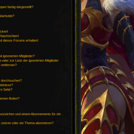
en farbig dargestellt?
tartseite?
icken!
 Nachrichten!
ed dieses Forums erhalten!
 ignorierten Mitglieder?
 oder zur Liste der ignorierten Mitglieder
n entfernen?
n durchsuchen?
gebnisse?
e Seite?
hemen finden?
sezeichen und einem Abonnements für ein
a setzen oder ein Thema abonnieren?