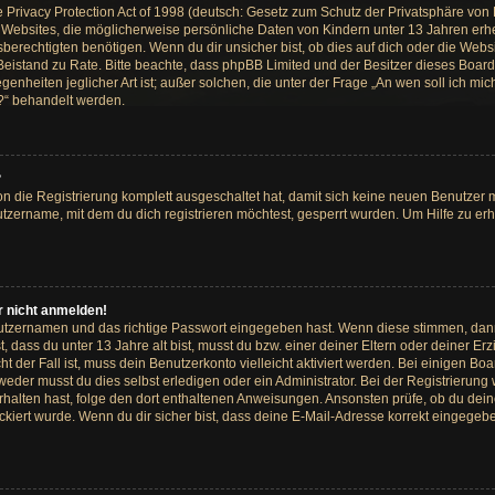
rivacy Protection Act of 1998 (deutsch: Gesetz zum Schutz der Privatsphäre von Ki
s Websites, die möglicherweise persönliche Daten von Kindern unter 13 Jahren erh
rechtigten benötigen. Wenn du dir unsicher bist, ob dies auf dich oder die Website
hen Beistand zu Rate. Bitte beachte, dass phpBB Limited und der Besitzer dieses Bo
egenheiten jeglicher Art ist; außer solchen, die unter der Frage „An wen soll ich m
t?“ behandelt werden.
?
ion die Registrierung komplett ausgeschaltet hat, damit sich keine neuen Benutze
tzername, mit dem du dich registrieren möchtest, gesperrt wurden. Um Hilfe zu er
r nicht anmelden!
nutzernamen und das richtige Passwort eingegeben hast. Wenn diese stimmen, dan
t, dass du unter 13 Jahre alt bist, musst du bzw. einer deiner Eltern oder deiner
cht der Fall ist, muss dein Benutzerkonto vielleicht aktiviert werden. Bei einigen
weder musst du dies selbst erledigen oder ein Administrator. Bei der Registrierung w
 erhalten hast, folge den dort enthaltenen Anweisungen. Ansonsten prüfe, ob du de
ckiert wurde. Wenn du dir sicher bist, dass deine E-Mail-Adresse korrekt eingegeb