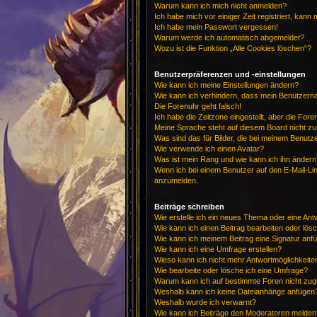
Warum kann ich mich nicht anmelden?
Ich habe mich vor einiger Zeit registriert, kan
Ich habe mein Passwort vergessen!
Warum werde ich automatisch abgemeldet?
Wozu ist die Funktion „Alle Cookies löschen“?
Benutzerpräferenzen und -einstellungen
Wie kann ich meine Einstellungen ändern?
Wie kann ich verhindern, dass mein Benutzerna
Die Forenuhr geht falsch!
Ich habe die Zeitzone eingestellt, aber die For
Meine Sprache steht auf diesem Board nicht zu
Was sind das für Bilder, die bei meinem Benu
Wie verwende ich einen Avatar?
Was ist mein Rang und wie kann ich ihn ändern
Wenn ich bei einem Benutzer auf den E-Mail-Lin
anzumelden.
Beiträge schreiben
Wie erstelle ich ein neues Thema oder eine Ant
Wie kann ich einen Beitrag bearbeiten oder lös
Wie kann ich meinem Beitrag eine Signatur anf
Wie kann ich eine Umfrage erstellen?
Wieso kann ich nicht mehr Antwortmöglichkeiten
Wie bearbeite oder lösche ich eine Umfrage?
Warum kann ich auf bestimmte Foren nicht zug
Weshalb kann ich keine Dateianhänge anfügen
Weshalb wurde ich verwarnt?
Wie kann ich Beiträge den Moderatoren melden