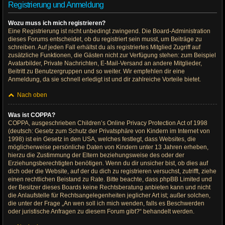
Registrierung und Anmeldung
Wozu muss ich mich registrieren?
Eine Registrierung ist nicht unbedingt zwingend. Die Board-Administration
dieses Forums entscheidet, ob du registriert sein musst, um Beiträge zu
schreiben. Auf jeden Fall erhältst du als registriertes Mitglied Zugriff auf
zusätzliche Funktionen, die Gästen nicht zur Verfügung stehen: zum Beispiel
Avatarbilder, Private Nachrichten, E-Mail-Versand an andere Mitglieder,
Beitritt zu Benutzergruppen und so weiter. Wir empfehlen dir eine
Anmeldung, da sie schnell erledigt ist und dir zahlreiche Vorteile bietet.
Nach oben
Was ist COPPA?
COPPA, ausgeschrieben Children’s Online Privacy Protection Act of 1998
(deutsch: Gesetz zum Schutz der Privatsphäre von Kindern im Internet von
1998) ist ein Gesetz in den USA, welches festlegt, dass Websites, die
möglicherweise persönliche Daten von Kindern unter 13 Jahren erheben,
hierzu die Zustimmung der Eltern beziehungsweise des oder der
Erziehungsberechtigten benötigen. Wenn du dir unsicher bist, ob dies auf
dich oder die Website, auf der du dich zu registrieren versuchst, zutrifft, ziehe
einen rechtlichen Beistand zu Rate. Bitte beachte, dass phpBB Limited und
der Besitzer dieses Boards keine Rechtsberatung anbieten kann und nicht
die Anlaufstelle für Rechtsangelegenheiten jeglicher Art ist; außer solchen,
die unter der Frage „An wen soll ich mich wenden, falls es Beschwerden
oder juristische Anfragen zu diesem Forum gibt?“ behandelt werden.