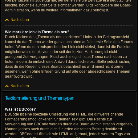
von Benutzern hinzugefügt hat, bei denen sie die Beiträge erst begutachten
möchte, bevor sie auf der Seite sichtbar werden. Bitte kontaktiere die Board-
Administration, wenn du weitere Informationen dazu benötigst.
Nach oben
Wie markiere ich ein Thema als neu?
Durch Klicken des „Thema als neu markieren“-Links in der Beitragsansicht
kannst du das Thema wieder ganz nach oben auf die erste Seite des Forums
holen. Wenn du den entsprechenden Link nicht siehst, dann ist die Funktion
möglicherweise deaktiviert oder seit der letzten Markierung ist nicht
genügend Zeit vergangen. Es ist auch möglich, das Thema nach oben zu
holen, indem du einfach eine Antwort darauf schreibst. Stelle jedoch sicher,
dass du die Regeln dieses Boards beachtest! Es wird meist nicht gerne
gesehen, wenn ohne triftigen Grund auf alte oder abgeschlossene Themen
geantwortet wird.
Nach oben
Textformatierung und Thementypen
Was ist BBCode?
BBCode ist eine spezielle Umsetzung von HTML, die dir weitreichende
Formatierungsmöglichkeiten für deinen Text gibt. Die Rechte zur
Verwendung von BBCode werden durch die Board-Administration vergeben,
können jedoch auch durch dich für jeden einzelnen Beitrag deaktiviert
werden. BBCode ist ähnlich wie HTML aufgebaut, jedoch werden Tags von