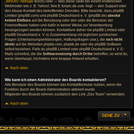
„WHOIS“-Abfrage
durch) oder — falls diese Seite bei einem kostenlosen
Webhoster wie z. B. Yahoo!, free.fr, funpic.de usw. liegt — den Support oder
den Abuse-Kontakt des betreffenden Dienstes. Bitte beachte, dass phpBB
Limited (phpBB.com) und phpBB Deutschland e. V. (phpBB.de)
absolut
keinen Einfluss
auf die Benutzung oder den oder die Benutzer der
Forensoftware haben und dafür in keiner Weise zur Verantwortung
herangezogen werden können. Kontaktiere daher nie phpBB Limited oder
phpBB Deutschland e. V. in Zusammenhang mit jeglichen juristischen
Fragen (Unterlassungserklärungen, Haftungsfragen usw.), die
sich nicht
direkt
auf die Websiten phpbb.com, phpbb.de oder die phpBB-Software
selbst beziehen. Falls du phpBB Limited oder phpBB Deutschland e. V. E-
Mails schreibst, die die
Softwarenutzung durch Dritte
betreffen, so wirst du,
wenn überhaupt, höchstens eine knappe Antwort erhalten.
Nach oben
Wie kann ich einen Administrator des Boards kontaktieren?
Alle Benutzer des Boards können das Kontaktformular nutzen, wenn die
Funktion durch die Board-Administration aktiviert wurde.
Mitglieder des Boards können zusätzlich den Link „Das Team“ verwenden.
Nach oben
GEHE ZU