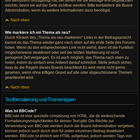
von Benutzern hinzugefügt hat, bei denen sie die Beiträge erst begutachten
möchte, bevor sie auf der Seite sichtbar werden. Bitte kontaktiere die Board-
Administration, wenn du weitere Informationen dazu benötigst.
Nach oben
Wie markiere ich ein Thema als neu?
Durch Klicken des „Thema als neu markieren“-Links in der Beitragsansicht
kannst du das Thema wieder ganz nach oben auf die erste Seite des Forums
holen. Wenn du den entsprechenden Link nicht siehst, dann ist die Funktion
möglicherweise deaktiviert oder seit der letzten Markierung ist nicht
genügend Zeit vergangen. Es ist auch möglich, das Thema nach oben zu
holen, indem du einfach eine Antwort darauf schreibst. Stelle jedoch sicher,
dass du die Regeln dieses Boards beachtest! Es wird meist nicht gerne
gesehen, wenn ohne triftigen Grund auf alte oder abgeschlossene Themen
geantwortet wird.
Nach oben
Textformatierung und Thementypen
Was ist BBCode?
BBCode ist eine spezielle Umsetzung von HTML, die dir weitreichende
Formatierungsmöglichkeiten für deinen Text gibt. Die Rechte zur
Verwendung von BBCode werden durch die Board-Administration vergeben,
können jedoch auch durch dich für jeden einzelnen Beitrag deaktiviert
werden. BBCode ist ähnlich wie HTML aufgebaut, jedoch werden Tags von