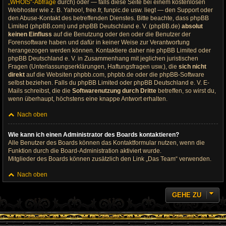
„WHOIS“-Abfrage
durch) oder — falls diese Seite bei einem kostenlosen
Webhoster wie z. B. Yahoo!, free.fr, funpic.de usw. liegt — den Support oder
den Abuse-Kontakt des betreffenden Dienstes. Bitte beachte, dass phpBB
Limited (phpBB.com) und phpBB Deutschland e. V. (phpBB.de)
absolut
keinen Einfluss
auf die Benutzung oder den oder die Benutzer der
Forensoftware haben und dafür in keiner Weise zur Verantwortung
herangezogen werden können. Kontaktiere daher nie phpBB Limited oder
phpBB Deutschland e. V. in Zusammenhang mit jeglichen juristischen
Fragen (Unterlassungserklärungen, Haftungsfragen usw.), die
sich nicht
direkt
auf die Websiten phpbb.com, phpbb.de oder die phpBB-Software
selbst beziehen. Falls du phpBB Limited oder phpBB Deutschland e. V. E-
Mails schreibst, die die
Softwarenutzung durch Dritte
betreffen, so wirst du,
wenn überhaupt, höchstens eine knappe Antwort erhalten.
Nach oben
Wie kann ich einen Administrator des Boards kontaktieren?
Alle Benutzer des Boards können das Kontaktformular nutzen, wenn die
Funktion durch die Board-Administration aktiviert wurde.
Mitglieder des Boards können zusätzlich den Link „Das Team“ verwenden.
Nach oben
GEHE ZU