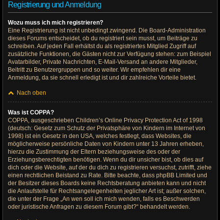
Registrierung und Anmeldung
Wozu muss ich mich registrieren?
Eine Registrierung ist nicht unbedingt zwingend. Die Board-Administration
dieses Forums entscheidet, ob du registriert sein musst, um Beiträge zu
schreiben. Auf jeden Fall erhältst du als registriertes Mitglied Zugriff auf
zusätzliche Funktionen, die Gästen nicht zur Verfügung stehen: zum Beispiel
Avatarbilder, Private Nachrichten, E-Mail-Versand an andere Mitglieder,
Beitritt zu Benutzergruppen und so weiter. Wir empfehlen dir eine
Anmeldung, da sie schnell erledigt ist und dir zahlreiche Vorteile bietet.
Nach oben
Was ist COPPA?
COPPA, ausgeschrieben Children’s Online Privacy Protection Act of 1998
(deutsch: Gesetz zum Schutz der Privatsphäre von Kindern im Internet von
1998) ist ein Gesetz in den USA, welches festlegt, dass Websites, die
möglicherweise persönliche Daten von Kindern unter 13 Jahren erheben,
hierzu die Zustimmung der Eltern beziehungsweise des oder der
Erziehungsberechtigten benötigen. Wenn du dir unsicher bist, ob dies auf
dich oder die Website, auf der du dich zu registrieren versuchst, zutrifft, ziehe
einen rechtlichen Beistand zu Rate. Bitte beachte, dass phpBB Limited und
der Besitzer dieses Boards keine Rechtsberatung anbieten kann und nicht
die Anlaufstelle für Rechtsangelegenheiten jeglicher Art ist; außer solchen,
die unter der Frage „An wen soll ich mich wenden, falls es Beschwerden
oder juristische Anfragen zu diesem Forum gibt?“ behandelt werden.